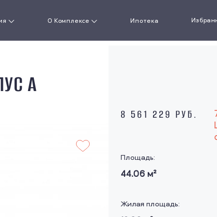
Избран
ия
О Комплексе
Ипотека
артиру
О проекте
ПУС A
кая
Документы
сть
Ход строительства
8 561 229 РУБ.
Новости
ожения
Площадь:
Акции
44.06
м²
Галерея
Жилая площадь:
Презентация