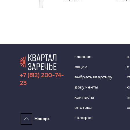
главная
н
акции
о
+7 (812) 200-74-
выбрать квартиру
с
23
документы
к
контакты
п
ипотека
х
галерея
Наверх