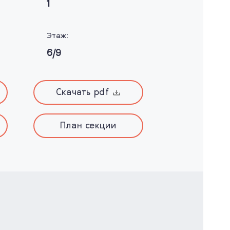
1
Этаж:
6/9
Скачать pdf
План секции