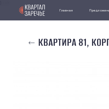
) -->
Главная
Предложен
Выбрать кв
КВАРТИРА 81, КОР
Коммерчес
недвижимо
Паркинг
Cпецпредл