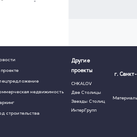
овости
Другие
 проекте
проекты
г. Санкт
пецпредложение
CHKALOV
оммерческая недвижимость
Две Столицы
Материалы
Звезды Столиц
аркинг
ИнтерГрупп
од строительства