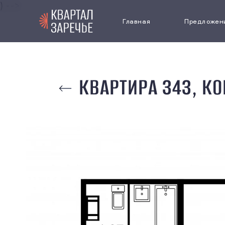
) -->
Главная
Предложен
Выбрать кв
КВАРТИРА 343, КО
Коммерчес
недвижимо
Паркинг
Cпецпредл