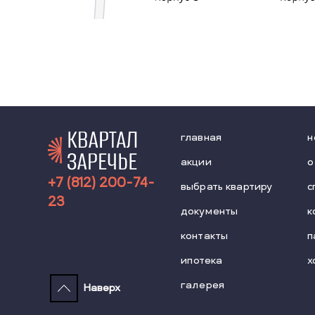
главная
н
акции
о
+7 (812) 200-74-
выбрать квартиру
с
23
документы
к
контакты
п
ипотека
х
галерея
Наверх