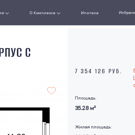
Избран
ия
О Комплексе
Ипотека
артиру
О проекте
РПУС C
кая
Документы
сть
Ход строительства
7 354 126 РУБ.
Новости
ожения
Площадь:
Акции
35.28
м²
Галерея
Жилая площадь:
Презентация