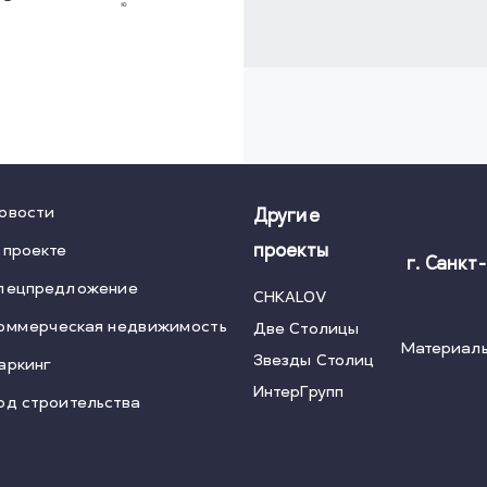
овости
Другие
 проекте
проекты
г. Санкт
пецпредложение
CHKALOV
оммерческая недвижимость
Две Столицы
Материалы
Звезды Столиц
аркинг
ИнтерГрупп
од строительства