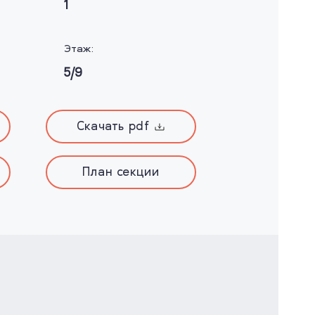
1
Этаж:
5/9
Скачать pdf
План секции