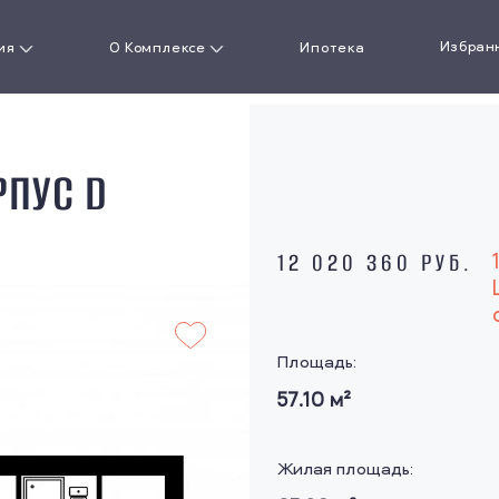
Избран
ия
О Комплексе
Ипотека
артиру
О проекте
РПУС D
кая
Документы
сть
Ход строительства
12 020 360 РУБ.
Новости
ожения
Площадь:
Акции
57.10
м²
Галерея
Жилая площадь:
Презентация