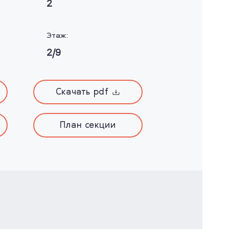
2
Этаж:
2/9
Скачать pdf
План секции