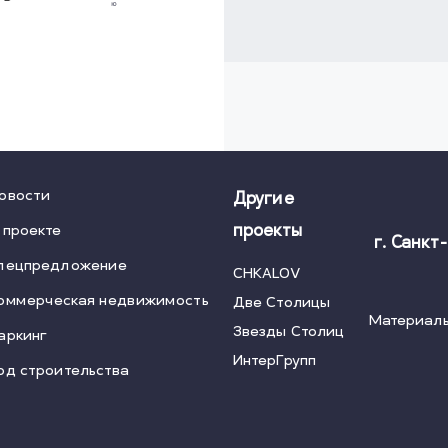
овости
Другие
 проекте
проекты
г. Санкт
пецпредложение
CHKALOV
оммерческая недвижимость
Две Столицы
Материалы
Звезды Столиц
аркинг
ИнтерГрупп
од строительства