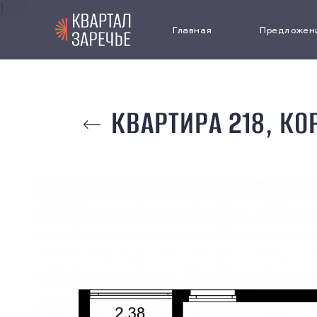
) -->
Главная
Предложен
Выбрать кв
КВАРТИРА 218, КО
Коммерчес
недвижимо
Паркинг
Cпецпредл