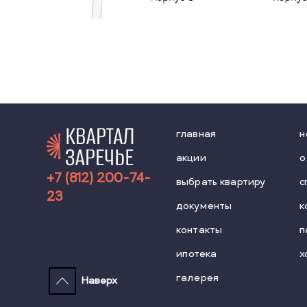
главная
н
акции
о
+7 (812) 200-74-
выбрать квартиру
с
23
документы
к
контакты
п
ипотека
х
галерея
Наверх