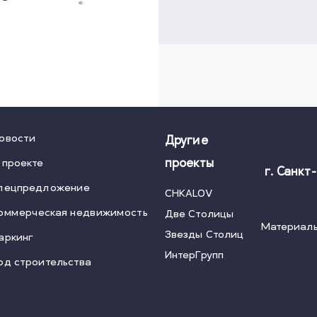
овости
Другие
 проекте
проекты
г. Санкт
пецпредложение
CHKALOV
оммерческая недвижимость
Две Столицы
Материалы
Звезды Столиц
аркинг
ИнтерГрупп
од строительства