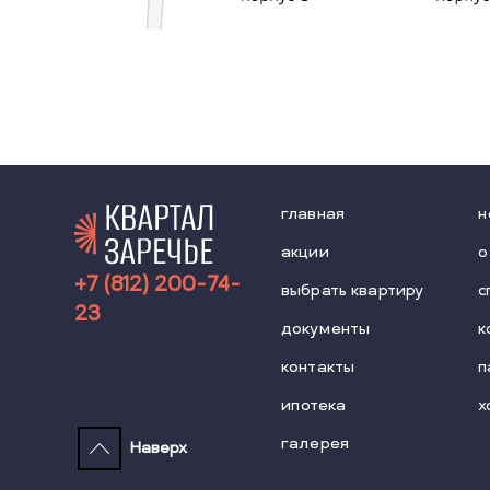
главная
н
акции
о
+7 (812) 200-74-
выбрать квартиру
с
23
документы
к
контакты
п
ипотека
х
галерея
Наверх