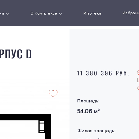
Избран
ия
О Комплексе
Ипотека
артиру
О проекте
РПУС D
кая
Документы
сть
Ход строительства
11 380 396 РУБ.
Новости
ожения
Площадь:
Акции
54.06
м²
Галерея
Жилая площадь:
Презентация