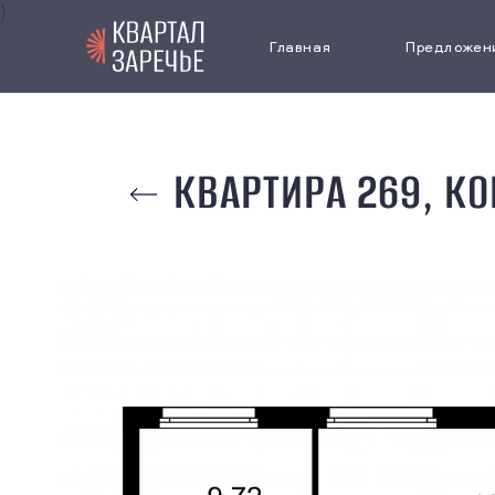
) -->
Главная
Предложен
Выбрать кв
КВАРТИРА 269, КО
Коммерчес
недвижимо
Паркинг
Cпецпредл