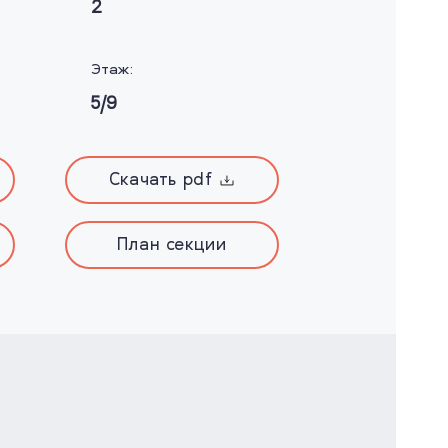
2
Этаж:
5/9
Скачать pdf
План секции