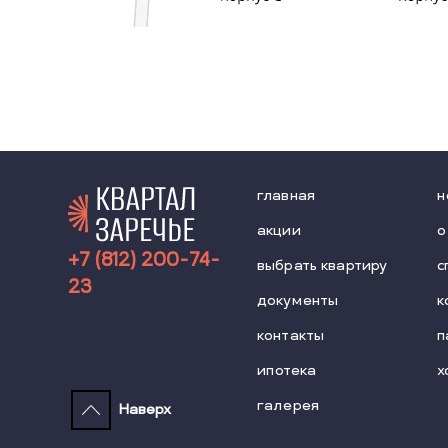
главная
н
акции
о
+7 (812) 200-74-
выбрать квартиру
с
23
документы
к
контакты
п
ипотека
х
галерея
Наверх