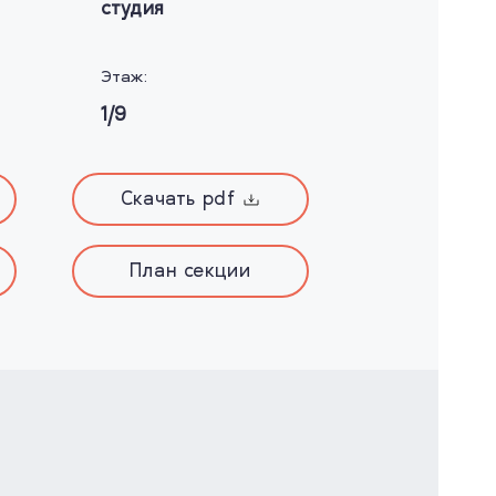
студия
Этаж:
1/9
Скачать pdf
План секции