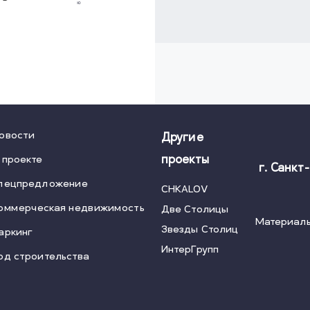
овости
Другие
 проекте
проекты
г. Санкт
пецпредложение
CHKALOV
оммерческая недвижимость
Две Столицы
Материалы
Звезды Столиц
аркинг
ИнтерГрупп
од строительства