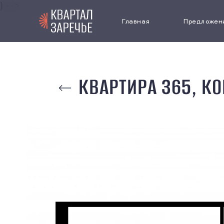
) -->
Главная
Предложен
Выбрать кв
КВАРТИРА 365, КО
Коммерчес
недвижимо
Паркинг
Cпецпредл