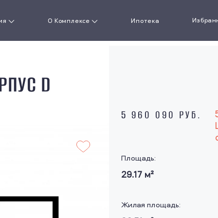
Избран
ия
О Комплексе
Ипотека
артиру
О проекте
РПУС D
кая
Документы
сть
Ход строительства
5 960 090 РУБ.
Новости
ожения
Площадь:
Акции
29.17
м²
Галерея
Жилая площадь:
Презентация